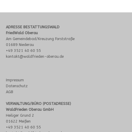
ADRESSE BESTATTUNGSWALD
FriedWald Oberau
Am Gemeindebad/Kreuzung Forststraße
01689 Niederau
+49 3521 40 60 55
kontakt@waldfrieden-oberau.de
Impressum
Datenschutz
AGB
VERWALTUNG/BÜRO (POSTADRESSE)
WaldFrieden Oberau GmbH
Heiliger Grund 2
01622 Meißen
+49 3521 40 60 55